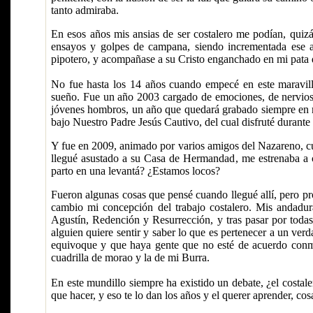
tanto admiraba.
En esos años mis ansias de ser costalero me podían, quiz
ensayos y golpes de campana, siendo incrementada ese a
pipotero, y acompañase a su Cristo enganchado en mi pata 
No fue hasta los 14 años cuando empecé en este maravill
sueño. Fue un año 2003 cargado de emociones, de nervios 
jóvenes hombros, un año que quedará grabado siempre en 
bajo Nuestro Padre Jesús Cautivo, del cual disfruté durante
Y fue en 2009, animado por varios amigos del Nazareno, c
llegué asustado a su Casa de Hermandad, me estrenaba a c
parto en una levantá? ¿Estamos locos?
Fueron algunas cosas que pensé cuando llegué allí, pero pro
cambio mi concepción del trabajo costalero. Mis andadu
Agustín, Redención y Resurrección, y tras pasar por todas
alguien quiere sentir y saber lo que es pertenecer a un v
equivoque y que haya gente que no esté de acuerdo conm
cuadrilla de morao y la de mi Burra.
En este mundillo siempre ha existido un debate, ¿el costale
que hacer, y eso te lo dan los años y el querer aprender, co