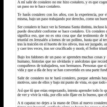
A mí salir de costalero no me hizo costalero, y es que coger
un paso no te hace costalero.
Te harás costalero con los años, con la experiencia, por e
misma, bajo un paso trabajando por derecho, como un buen c
Ser costalero te hace ver la Semana Santa distinta, incluso
puede descubrir conforme se hace costalero. Un costalero n
significa eso, que no es otra cosa que dar testimonio de 
triunfal en Jerusalén a lomos de un pollino, hasta que al ter
tras la traición en el huerto de los olivos, tras ser juzgado
y caer tres veces, tras ser crucificado y morir, el Señor triun
Bajo los faldones de un paso se aprenden muchas cosas y s
humano, historias que no olvidarás y anécdotas que recorda
compañeros de trabajadera, son hermanos. Personas que si
vida y que a día de hoy se han convertido en una parte fund
Salir de costalero no te hará costalero, porque además hay
motivos, uno de ellos y bajo mi punto de vista, es que todo
Así que tú que estas empezando, intenta aprender todo lo qu
de ver y vivir la vida, por ello solo fíjate en lo bueno, que 
A ti capataz no dejes a la mano de Dios al nuevo costalero