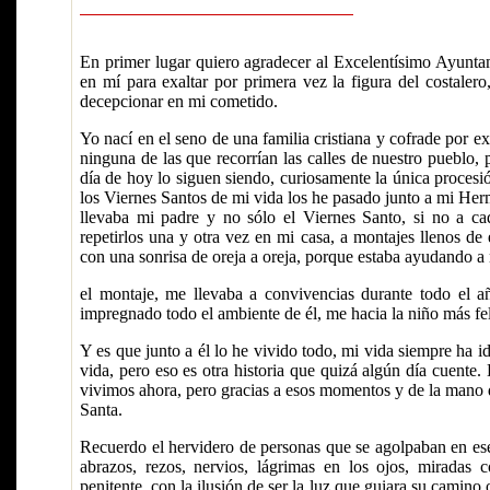
En primer lugar quiero agradecer al Excelentísimo Ayunta
en mí para exaltar por primera vez la figura del costaler
decepcionar en mi cometido.
Yo nací en el seno de una familia cristiana y cofrade por e
ninguna de las que recorrían las calles de nuestro pueblo, 
día de hoy lo siguen siendo, curiosamente la única procesi
los Viernes Santos de mi vida los he pasado junto a mi He
llevaba mi padre y no sólo el Viernes Santo, si no a 
repetirlos una y otra vez en mi casa, a montajes llenos de
con una sonrisa de oreja a oreja, porque estaba ayudando
el montaje, me llevaba a convivencias durante todo el a
impregnado todo el ambiente de él, me hacia la niño más fe
Y es que junto a él lo he vivido todo, mi vida siempre ha i
vida, pero eso es otra historia que quizá algún día cuente.
vivimos ahora, pero gracias a esos momentos y de la mano
Santa.
Recuerdo el hervidero de personas que se agolpaban en ese pa
abrazos, rezos, nervios, lágrimas en los ojos, mirada
penitente, con la ilusión de ser la luz que guiara su camino