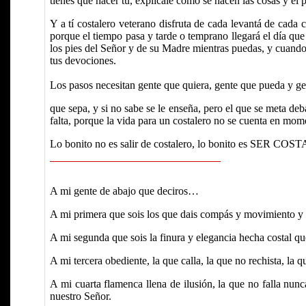
tienes que hacer tú, explícale cómo se hacen las cosas y el p
Y a tí costalero veterano disfruta de cada levantá de cada c
porque el tiempo pasa y tarde o temprano llegará el día que t
los pies del Señor y de su Madre mientras puedas, y cuando l
tus devociones.
Los pasos necesitan gente que quiera, gente que pueda y ge
que sepa, y si no sabe se le enseña, pero el que se meta de
falta, porque la vida para un costalero no se cuenta en mome
Lo bonito no es salir de costalero, lo bonito es SER CO
A mi gente de abajo que deciros…
A mi primera que sois los que dais compás y movimiento y n
A mi segunda que sois la finura y elegancia hecha costal que 
A mi tercera obediente, la que calla, la que no rechista, la q
A mi cuarta flamenca llena de ilusión, la que no falla nun
nuestro Señor.